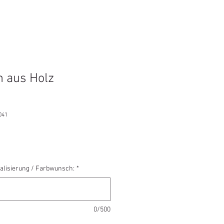
 aus Holz
041
alisierung / Farbwunsch:
*
0/500