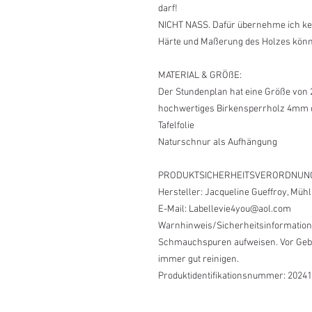
darf!
NICHT NASS. Dafür übernehme ich kein
Härte und Maßerung des Holzes könn
MATERIAL & GRÖßE:
Der Stundenplan hat eine Größe von 
hochwertiges Birkensperrholz 4mm 
Tafelfolie
Naturschnur als Aufhängung
PRODUKTSICHERHEITSVERORDNUN
Hersteller: Jacqueline Gueffroy, Müh
E-Mail: Labellevie4you@aol.com
Warnhinweis/Sicherheitsinformation
Schmauchspuren aufweisen. Vor Gebr
immer gut reinigen.
Produktidentifikationsnummer: 2024