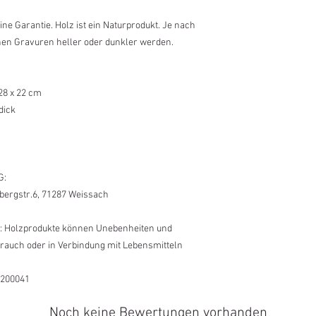
e Garantie. Holz ist ein Naturprodukt. Je nach
en Gravuren heller oder dunkler werden.
28 x 22 cm
dick
G:
lbergstr.6, 71287 Weissach
: Holzprodukte können Unebenheiten und
auch oder in Verbindung mit Lebensmitteln
1200041
Noch keine Bewertungen vorhanden