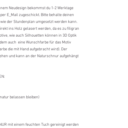
 einem Neudesign bekommst du 1-2 Werktage
er E_Mail zugeschickt. Bitte behalte deinen
, wie der Stundenplan umgesetzt werden kann.
rekt ins Holz gelasert werden, da es zu filigran
otive, wie auch Silhouetten können in 3D Optik
rdem auch eine Wunschfarbe für das Motiv
rbe die mit Hand aufgebracht wird). Der
sehen und kann an der Naturschnur aufgehängt
EN:
natur belassen bleiben)
 NUR mit einem feuchten Tuch gereinigt werden