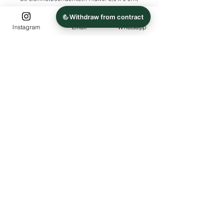
gefüllt mir 38 Streichhölzern
Die Schachteln werden mit einem
Instagram
Email
Whatsapp
bedruckten Haftpapier beklebt.
(blickdicht)
PRODUKTSICHERHEITSVERORDNUNG:
Hersteller: Jacqueline Gueffroy,
Mühlbergstr.6, 71287 Weissach
E-Mail: Labellevie4you@aol.com
Warnhinweis/Sicherheitsinformation:
leicht entflammbar, nicht für Kinder
geeignet
Produktidentifikationsnummer:
20241200025