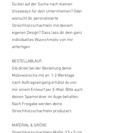
Du bist auf der Suche nach kleinen
Giveaways für dein Unternhemen? Oder
wünscht dir peronalisierte
Streichholzschachteln mit deinem
eigenen Design? Dass lass dir dein ganz
individuelles Wusnchmotiv von mir
anfertigen.
BESTELLABLAUF:
Gib direkt bei der Bestellung deine
Motivwünsche mit an. 1-2 Werktage
nach Auftragseingang erhälst du von
mir einem Entwurf per E-Mail. Bitte auch
deinen Spamordner im Auge behalten.
Nach Freigabe werden deine
Streichholzschachteln produziert.
MATERIAL & GRÖßE:
Streichholzschachteln Maße: 3,5 x 5 cm,