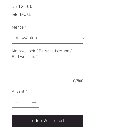
Sale-
ab
12,50€
Preis
inkl. MwSt.
Menge
*
Motivwunsch / Personalisierung /
Farbwunsch:
*
0/500
Anzahl
*
In den Warenkorb