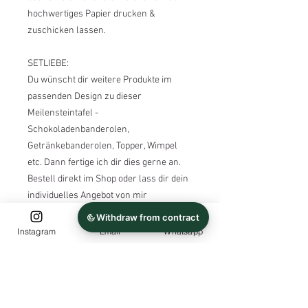
hochwertiges Papier drucken &
zuschicken lassen.
SETLIEBE:
Du wünscht dir weitere Produkte im
passenden Design zu dieser
Meilensteintafel -
Schokoladenbanderolen,
Getränkebanderolen, Topper, Wimpel
etc. Dann fertige ich dir dies gerne an.
Bestell direkt im Shop oder lass dir dein
individuelles Angebot von mir
anfertigen.
Instagram
Email
Whatsapp
DIGITALE VERSION:
Hier bekommst du ein PDF im Format
DinA4 (21x29,7mm) mit Schnittmarken
per E-Mail zugesenden.