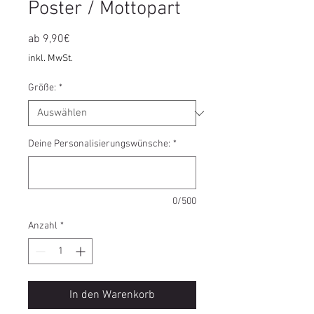
Poster / Mottopart
Sale-
ab
9,90€
Preis
inkl. MwSt.
Größe:
*
Deine Personalisierungswünsche:
*
0/500
Anzahl
*
In den Warenkorb