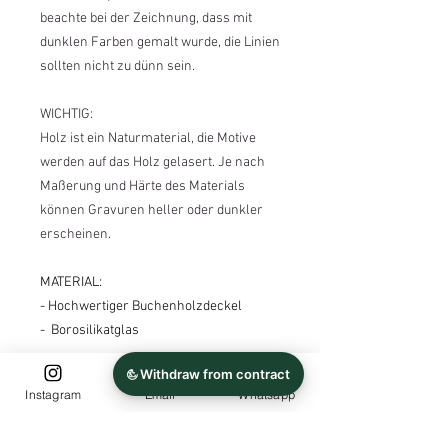
beachte bei der Zeichnung, dass mit
dunklen Farben gemalt wurde, die Linien
sollten nicht zu dünn sein.
WICHTIG:
Holz ist ein Naturmaterial, die Motive
werden auf das Holz gelasert. Je nach
Maßerung und Härte des Materials
können Gravuren heller oder dunkler
erscheinen.
MATERIAL:
- Hochwertiger Buchenholzdeckel
- Borosilikatglas
GRÖßEN:
Instagram
Email
Whatsapp
- 530 ml , ca. 10 x 10 cm
- 880 ml, ca. 10 x 16 cm