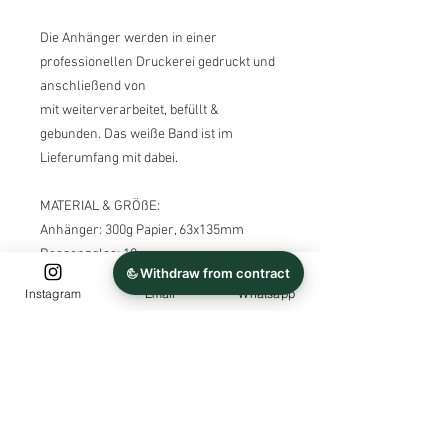
Die Anhänger werden in einer
professionellen Druckerei gedruckt und
anschließend von
mit weiterverarbeitet, befüllt &
gebunden. Das weiße Band ist im
Lieferumfang mit dabei.
MATERIAL & GRÖßE:
Anhänger: 300g Papier, 63x135mm
Reagenzglas: 10 cm
Füllung: Wildblumenmischung (Aussaat:
Instagram
Email
Whatsapp
empfohlen von April bis Mai )
- Die Anhänger können natürlich nicht
nur zur Hochzeit, sondern auch zu
vielen weiteren Feierlichkeiten erstellt
werden (Taufe, Konfirmation,
Kommunion, Geburtstag, Jugendweihe)