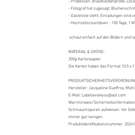
- Probessen, Brautkleidanprobe, Locat
- Fotograf hat zugesagt, Blumenschmu
- Gästeliste steht, Einladungen sind v
- Hochzeitscountdown - 100 Tage, 1 Mo
schaut einfach auf den Bildern und la
MATERIAL & GRÖßE:
300g Kartonpapier
Die Karten haben das Format 10,5 x 
PRODUKTSICHERHEITSVERORDNUN
Hersteller: Jacqueline Gueffroy, Müh
E-Mail: Labellevie4you@aol.com
Warnhinweis/Sicherheitsinformation
Schmauchspuren aufweisen. Vor Gebr
immer gut reinigen.
Produktidentifikationsnummer: 2024