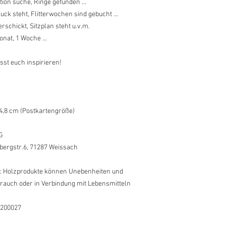
ion suche, Ringe gefunden ...
ck steht, Flitterwochen sind gebucht ...
erschickt, Sitzplan steht u.v.m.
nat, 1 Woche ...
sst euch inspirieren!
14,8 cm (Postkartengröße)
G
lbergstr.6, 71287 Weissach
: Holzprodukte können Unebenheiten und
auch oder in Verbindung mit Lebensmitteln
1200027