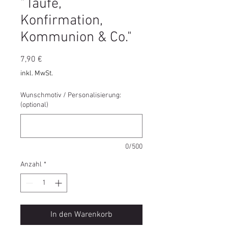
"Taufe,
Konfirmation,
Kommunion & Co."
Preis
7,90 €
inkl. MwSt.
Wunschmotiv / Personalisierung:
(optional)
0/500
Anzahl
*
In den Warenkorb