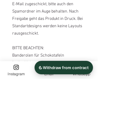
E-Mail zugeschickt, bitte auch den
Spamordner im Auge behalten. Nach
Freigabe geht das Produkt in Druck. Bei
Standartdesigns werden keine Layouts
rausgeschickt.
BITTE BEACHTEN:
Banderolen für Schokotafeln
"selbstklebend" (Ritter Sport, 4x4 - 16g).
Banderolen werden ohne Schokolade
Instagram
Email
Whatsapp
geliefert! Die Banderolen werden auf ein
selbstklebendes Haftpapier gedruckt. Ihr
möchtet andere Schokotafeln nutzen als
"Ritter Sport" auch das ist möglich, ihr
könnt mir gerne eure Wunschmaße
durchgeben.
PRODUKTICHERHEITSVERORDNUNG
Hersteller: Jacqueline Gueffroy,