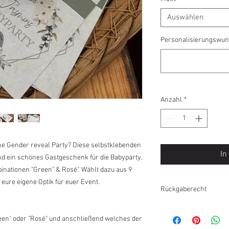
Auswählen
Personalisierungswun
Anzahl
*
ine Gender reveal Party? Diese selbstklebenden
In
nd ein schönes Gastgeschenk für die Babyparty.
binationen "Green" & Rosé". Wählt dazu aus 9
 eure eigene Optik für euer Event.
Rückgaberecht
Personalisierte Artik
een" oder "Rosé" und anschließend welches der
ausgeschlossen.