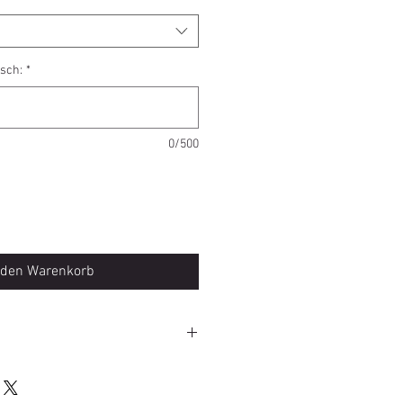
sch:
*
0/500
 den Warenkorb
el sind von Umtausch und Rückgabe