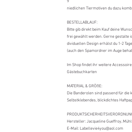
9
niedlichen Tiermotiven du dazu komb
BESTELLABLAUF:
Bitte gib direkt beim Kauf deine Wun
frei gewählt werden. Gerne gestalte 
dividuellen Design erhälst du 1-2 Tag
(auch den Spamordner im Auge behal
Im Shop findet ihr weitere Accessoir
Gästebuchkarten
MATERIAL & GRÖßE:
Die Banderolen sind passend für die kl
Selbstklebendes, blickdichtes Haftpa
PRODUKTSICHERHEITSVERORDNUN
Hersteller: Jacqueline Gueffroy, Müh
E-Mail: Labellevie4you@aol.com