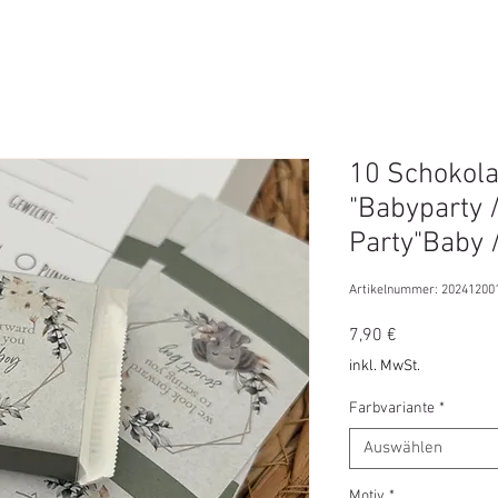
10 Schokol
"Babyparty 
Party"Baby 
Artikelnummer: 20241200
Preis
7,90 €
inkl. MwSt.
Farbvariante
*
Auswählen
Motiv
*