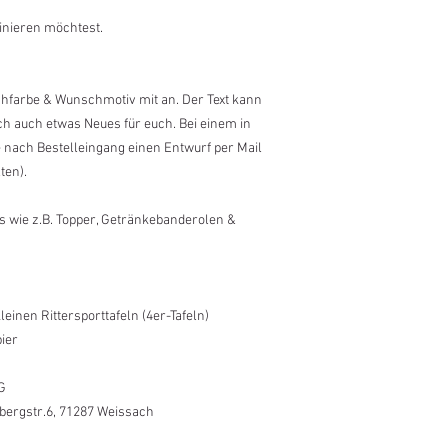
inieren möchtest.
schfarbe & Wunschmotiv mit an. Der Text kann
ich auch etwas Neues für euch. Bei einem in
e nach Bestelleingang einen Entwurf per Mail
ten).
es wie z.B. Topper, Getränkebanderolen &
einen Rittersporttafeln (4er-Tafeln)
pier
G
lbergstr.6, 71287 Weissach