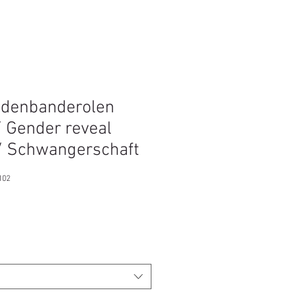
adenbanderolen
/ Gender reveal
/ Schwangerschaft
102